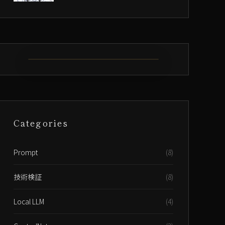
SHUN-GO-RŌ
春語廊
言葉は、欲望を形にする。
Categories
Prompt
(8)
技術検証
(8)
Local LLM
(4)