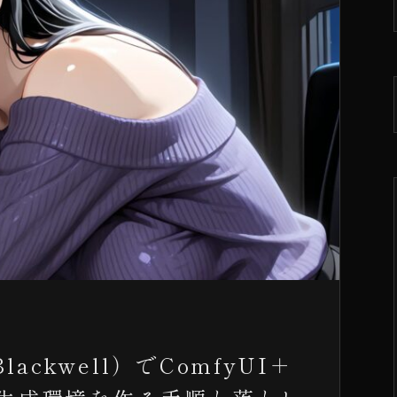
lackwell）でComfyUI＋