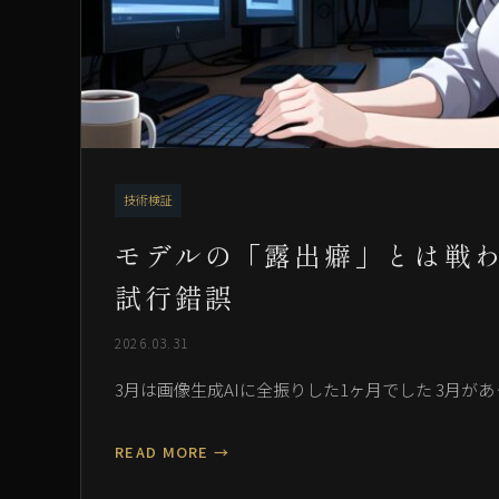
技術検証
モデルの「露出癖」とは戦わな
試行錯誤
2026.03.31
3月は画像生成AIに全振りした1ヶ月でした 3月があっ
READ MORE →