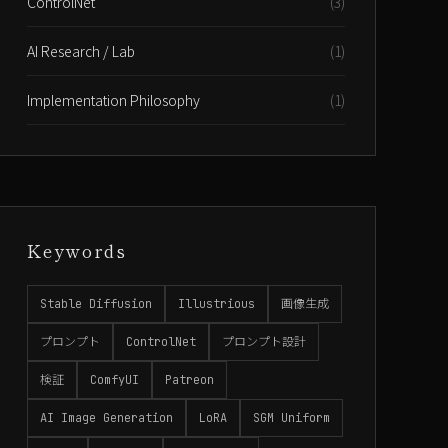
ControlNet
(3)
AI Research / Lab
(1)
Implementation Philosophy
(1)
Keywords
Stable Diffusion
Illustrious
画像生成
プロンプト
ControlNet
プロンプト設計
検証
ComfyUI
Patreon
AI Image Generation
LoRA
SGM Uniform