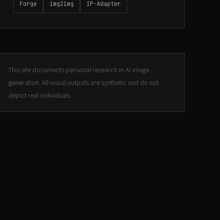
Forge
img2img
IP-Adapter
This site documents personal research in AI image
generation. All visual outputs are synthetic and do not
depict real individuals.