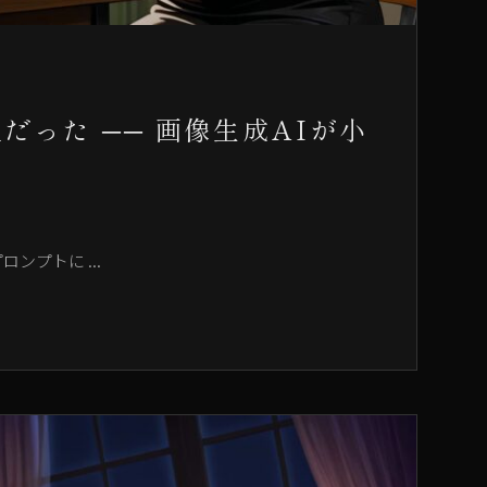
った ── 画像生成AIが小
ンプトに ...