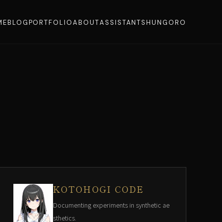
ME
BLOG
PORTFOLIO
ABOUT
ASSISTANT
SHUNGORO
KOTOHOGI CODE
Documenting experiments in synthetic ae
sthetics.