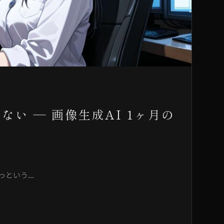
い ― 画像生成AI 1ヶ月の
という...