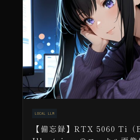
LOCAL LLM
【備忘録】RTX 5060 Ti（B